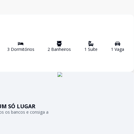
3
Dormitório
s
2
Banheiro
s
1
Suíte
1
Vaga
UM SÓ LUGAR
s os bancos e consiga a