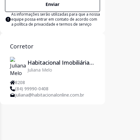
Enviar
As informações serão utilizadas para que a nossa
equipe possa entrar em contato de acordo com
a
política de privacidade e termos de serviço
Corretor
Habitacional Imobiliária
Juliana Melo
em Natal/RN - Imoveis
em Natal
8208
(84) 99990-0408
juliana@habitacionalonline.com.br