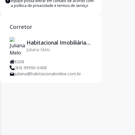
equipe possa entrar em contato de acordo com
a
política de privacidade e termos de serviço
Corretor
Habitacional Imobiliária
Juliana Melo
em Natal/RN - Imoveis
em Natal
8208
(84) 99990-0408
juliana@habitacionalonline.com.br