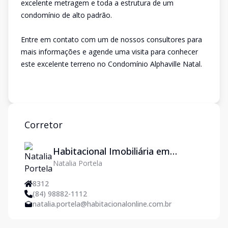
excelente metragem e toda a estrutura de um
condomínio de alto padrão.
Entre em contato com um de nossos consultores para
mais informações e agende uma visita para conhecer
este excelente terreno no Condomínio Alphaville Natal.
Corretor
Habitacional Imobiliária em
Natalia Portela
Natal/RN - Imoveis em Natal
8312
(84) 98882-1112
natalia.portela@habitacionalonline.com.br