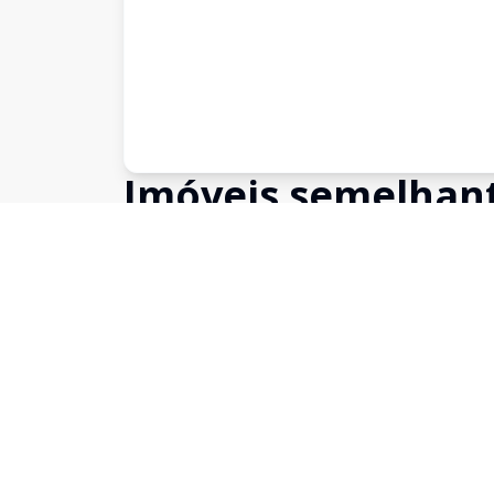
Imóveis semelhan
Confira imóveis semelhantes
Cód:
SA0087
Comparar