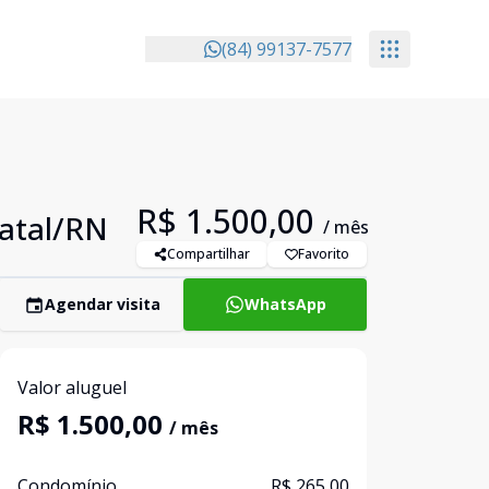
(84) 99137-7577
R$ 1.500,00
Natal/RN
/ mês
Compartilhar
Favorito
Agendar visita
WhatsApp
Valor aluguel
R$ 1.500,00
/ mês
Condomínio
R$ 265,00