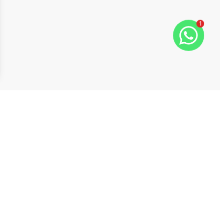
1
ide
t slide
Cód:
SA0049
Comparar