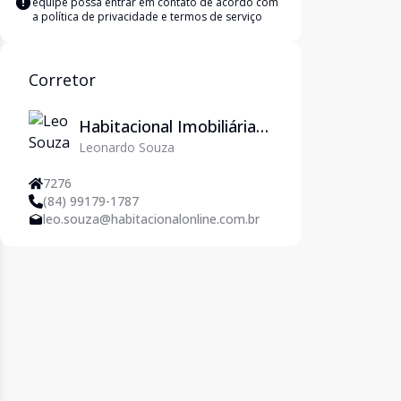
equipe possa entrar em contato de acordo com
a
política de privacidade e termos de serviço
Corretor
Habitacional Imobiliária
Leonardo Souza
em Natal/RN - Imoveis
em Natal
7276
(84) 99179-1787
leo.souza@habitacionalonline.com.br