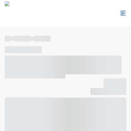
----
----- -----
----- -----
----
-----
---- ------
----- ----- -- ------ ---- ---- -- ----- ----- -----
--- ------
----- ----- -- ------ ----- ----- -- ------
-------------
Compartilhar
Favorito