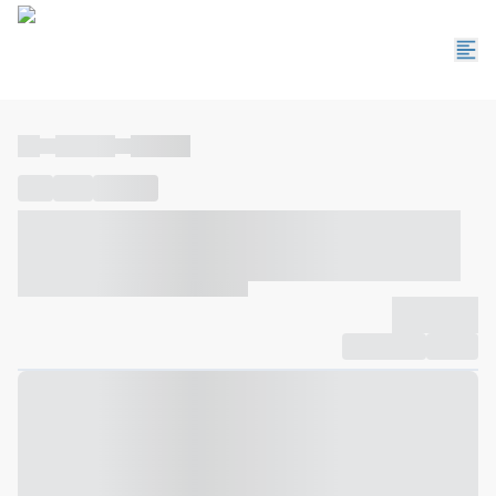
----
----- -----
----- -----
----
-----
---- ------
----- ----- -- ------ ---- ---- -- ----- ----- -----
--- ------
----- ----- -- ------ ----- ----- -- ------
-------------
Compartilhar
Favorito