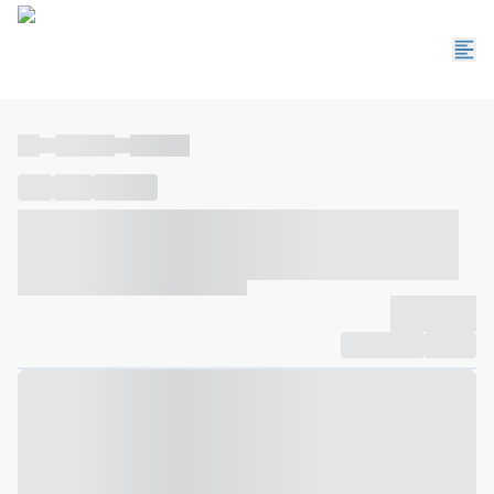
----
----- -----
----- -----
----
-----
---- ------
----- ----- -- ------ ---- ---- -- ----- ----- -----
--- ------
----- ----- -- ------ ----- ----- -- ------
-------------
Compartilhar
Favorito