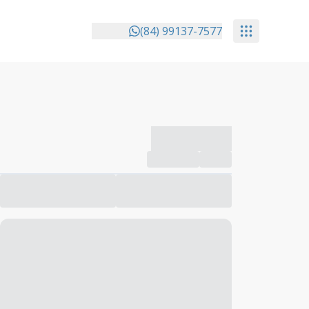
(84) 99137-7577
-------------
Compartilhar
Favorito