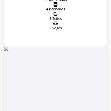
4
Banheiro
s
3
Suíte
s
2
Vaga
s