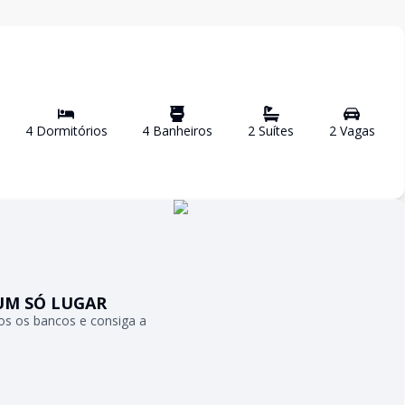
4
Dormitório
s
4
Banheiro
s
2
Suíte
s
2
Vaga
s
UM SÓ LUGAR
s os bancos e consiga a