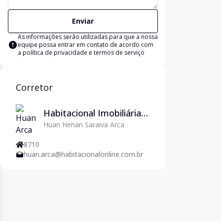
Enviar
As informações serão utilizadas para que a nossa
equipe possa entrar em contato de acordo com
a
política de privacidade e termos de serviço
Corretor
Habitacional Imobiliária
Huan Henan Saraiva Arca
em Natal/RN - Imoveis
em Natal
8710
huan.arca@habitacionalonline.com.br