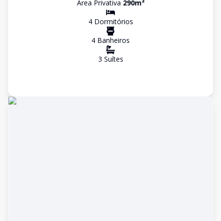
Área Privativa
290
m²
4
Dormitório
s
4
Banheiro
s
3
Suíte
s