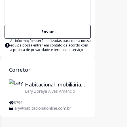
Enviar
As informações serão utilizadas para que a nossa
equipe possa entrar em contato de acordo com
a
política de privacidade e termos de serviço
Corretor
Habitacional Imobiliária
Lary Zoraya Alves Amancio
em Natal/RN - Imoveis
em Natal
8796
lary@habitacionalonline.com.br