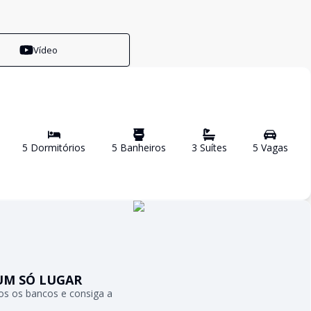
Vídeo
5
Dormitório
s
5
Banheiro
s
3
Suíte
s
5
Vaga
s
UM SÓ LUGAR
s os bancos e consiga a