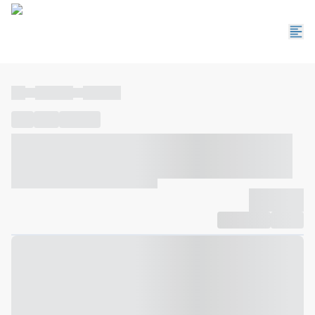
----
----- -----
----- -----
----
-----
---- ------
----- ----- -- ------ ---- ---- -- ----- ----- -----
--- ------
----- ----- -- ------ ----- ----- -- ------
-------------
Compartilhar
Favorito