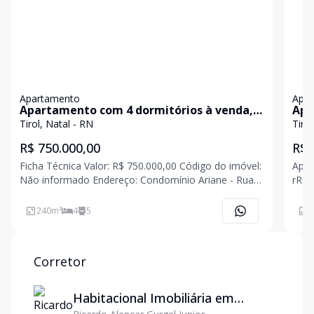
Apartamento
Apa
Apartamento com 4 dormitórios à venda,
Apa
240 m² por R$ 750.000,00 - Condomínio
189
Tirol, Natal - RN
Tirol
Residencial Ariane - Tirol - Natal/RN
Con
R$ 750.000,00
R$ 
Ficha Técnica Valor: R$ 750.000,00 Código do imóvel:
Apar
Não informado Endereço: Condomínio Ariane - Rua
rR$ 729
Dom José Tomaz, 1041 - Tirol, Natal - RN, 59022-
Valo
250 Bairro: Tirol Cidade/Estado: Natal/RN Área
189 
240
m²
4
5
1
construída: 240 m² Número de quartos
Corretor
Habitacional Imobiliária em