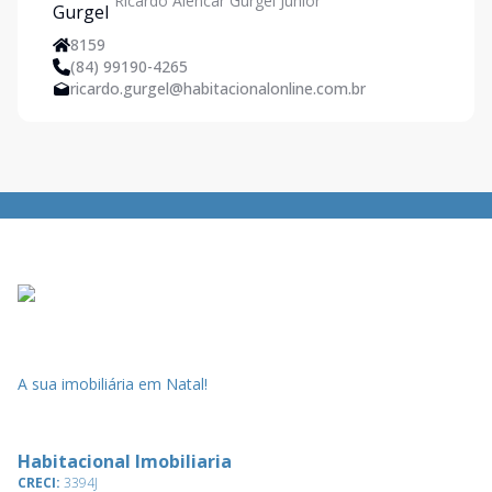
Ricardo Alencar Gurgel Junior
Natal/RN - Imoveis em Natal
8159
(84) 99190-4265
ricardo.gurgel@habitacionalonline.com.br
A sua imobiliária em Natal!
Habitacional Imobiliaria
CRECI:
3394J