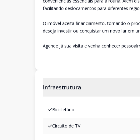
conveniências essenciais para a rotina. Além diss
facilitando deslocamentos para diferentes regiõ
O imóvel aceita financiamento, tornando o pro
deseja investir ou conquistar um novo lar em u
Agende já sua visita e venha conhecer pessoalm
Infraestrutura
Bicicletário
Circuito de TV