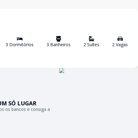
3
Dormitório
s
3
Banheiro
s
2
Suíte
s
2
Vaga
s
UM SÓ LUGAR
s os bancos e consiga a