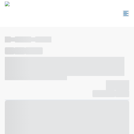
----
----- -----
----- -----
----
-----
---- ------
----- ----- -- ------ ---- ---- -- ----- ----- -----
--- ------
----- ----- -- ------ ----- ----- -- ------
-------------
Compartilhar
Favorito