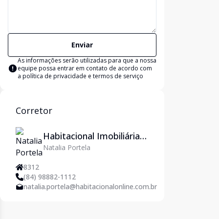
Enviar
As informações serão utilizadas para que a nossa
equipe possa entrar em contato de acordo com
a
política de privacidade e termos de serviço
Corretor
Habitacional Imobiliária
Natalia Portela
em Natal/RN - Imoveis
em Natal
8312
(84) 98882-1112
natalia.portela@habitacionalonline.com.br