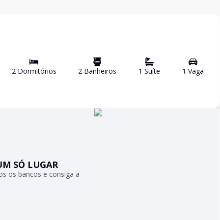
2
Dormitório
s
2
Banheiro
s
1
Suíte
1
Vaga
UM SÓ LUGAR
s os bancos e consiga a