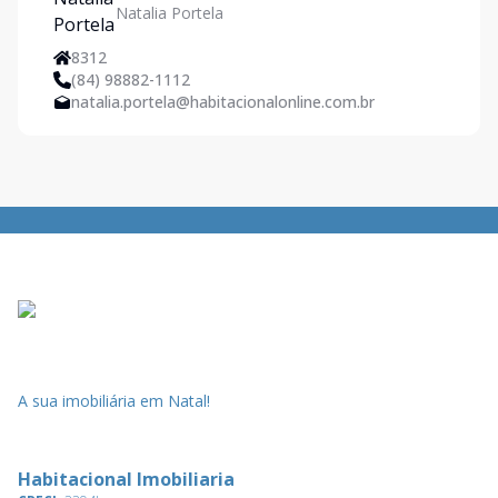
Natalia Portela
Natal/RN - Imoveis em Natal
8312
(84) 98882-1112
natalia.portela@habitacionalonline.com.br
A sua imobiliária em Natal!
Habitacional Imobiliaria