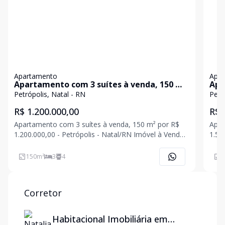
Apartamento
Apa
Apartamento com 3 suítes à venda, 150 m²
Apa
por R$ 1.200.000,00- Petrópolis - Natal/RN
150 
Petrópolis, Natal - RN
Petr
Edfício Geraldo Pinho
Nat
R$ 1.200.000,00
R$ 
Apartamento com 3 suítes à venda, 150 m² por R$
Apar
1.200.000,00 - Petrópolis - Natal/RN Imóvel à Venda!
1.55
Valor: R$ 1.200.000,00 Bairro: Petrópolis Metragem
Bair
total: 150 m² N° de Quartos: 3 suítes Código do
Quar
150
m²
3
4
1
Imóvel: HB949 ?? Informações detalhadas
Info
Ger
Corretor
Habitacional Imobiliária em