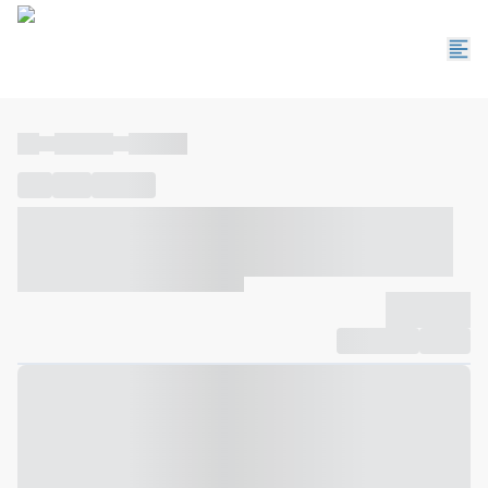
----
----- -----
----- -----
----
-----
---- ------
----- ----- -- ------ ---- ---- -- ----- ----- -----
--- ------
----- ----- -- ------ ----- ----- -- ------
-------------
Compartilhar
Favorito