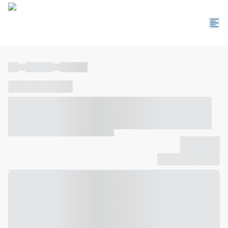
----
----- -----
----- -----
----
-----
---- ------
----- ----- -- ------ ---- ---- -- ----- ----- -----
--- ------
----- ----- -- ------ ----- ----- -- ------
-------------
Compartilhar
Favorito