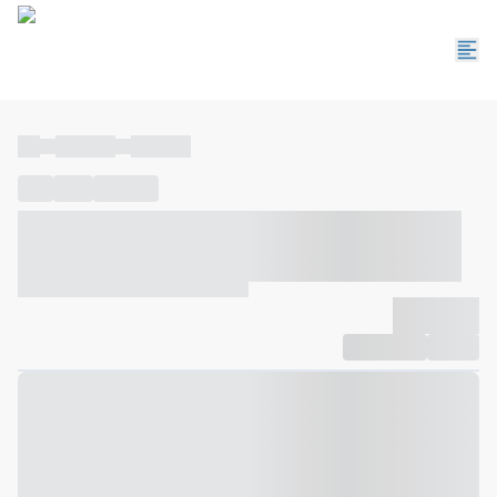
----
----- -----
----- -----
----
-----
---- ------
----- ----- -- ------ ---- ---- -- ----- ----- -----
--- ------
----- ----- -- ------ ----- ----- -- ------
-------------
Compartilhar
Favorito