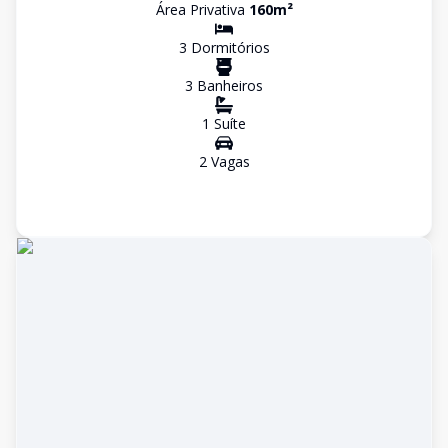
Área Privativa
160
m²
3
Dormitório
s
3
Banheiro
s
1
Suíte
2
Vaga
s