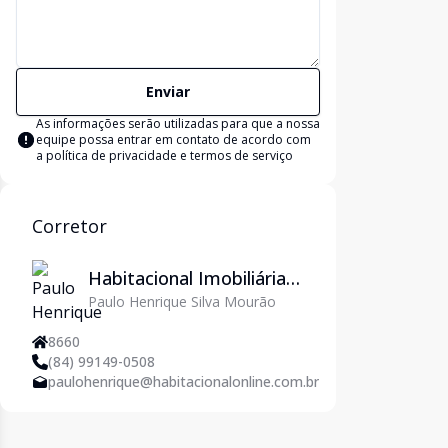
Enviar
As informações serão utilizadas para que a nossa
equipe possa entrar em contato de acordo com
a
política de privacidade e termos de serviço
Corretor
Habitacional Imobiliária
Paulo Henrique Silva Mourão
em Natal/RN - Imoveis
em Natal
8660
(84) 99149-0508
paulohenrique@habitacionalonline.com.br