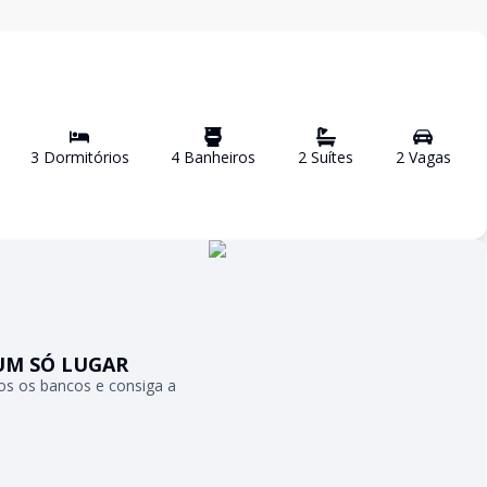
3
Dormitório
s
4
Banheiro
s
2
Suíte
s
2
Vaga
s
UM SÓ LUGAR
s os bancos e consiga a