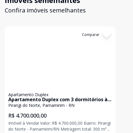
Imóveis semelhantes
Confira imóveis semelhantes
Cód:
HB1122
Comparar
Apartamento Duplex
Apartamento Duplex com 3 dormitórios à
venda, 300 m² por R$ 4.700.000,00 - Pirangi
Pirangi do Norte, Parnamirim - RN
do Norte - Parnamirim/RN
R$ 4.700.000,00
Imóvel à Venda! Valor: R$ 4.700.000,00 Bairro: Pirangi
do Norte - Parnamirim/RN Metragem total: 300 m²