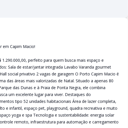
ar em Capim Macio!
1.290.000,00, perfeito para quem busca mais espaço e
os: Sala de estar/jantar integrada Lavabo Varanda gourmet
 Hall social privativo 2 vagas de garagem O Porto Capim Macio é
a das áreas mais valorizadas de Natal. Situado a apenas 80
 Parque das Dunas e à Praia de Ponta Negra, ele combina
usca um excelente lugar para viver. Destaques do
ntos tipo 52 unidades habitacionais Área de lazer completa,
lto e infantil, espaço pet, playground, quadra recreativa e muito
aço yoga e spa Tecnologia e sustentabilidade: energia solar
controle remoto, infraestrutura para automação e carregamento