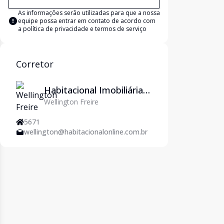
As informações serão utilizadas para que a nossa
equipe possa entrar em contato de acordo com
a
política de privacidade e termos de serviço
Corretor
Habitacional Imobiliária
Wellington Freire
em Natal/RN - Imoveis
em Natal
5671
wellington@habitacionalonline.com.br