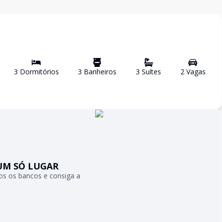
3
Dormitório
s
3
Banheiro
s
3
Suíte
s
2
Vaga
s
UM SÓ LUGAR
s os bancos e consiga a