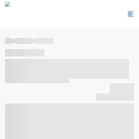
----
----- -----
----- -----
----
-----
---- ------
----- ----- -- ------ ---- ---- -- ----- ----- -----
--- ------
----- ----- -- ------ ----- ----- -- ------
-------------
Compartilhar
Favorito