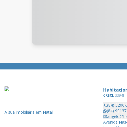
Habitacion
CRECI:
3394J
(84) 3206-
(84) 99137
A sua imobiliária em Natal!
angelo@hab
Avenida Nasc