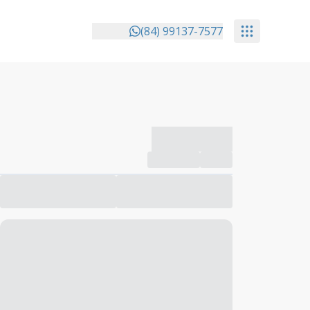
(84) 99137-7577
-------------
Compartilhar
Favorito