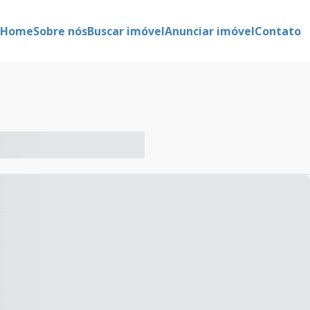
Home
Sobre nós
Buscar imóvel
Anunciar imóvel
Contato
-- ----- ----- --- ------