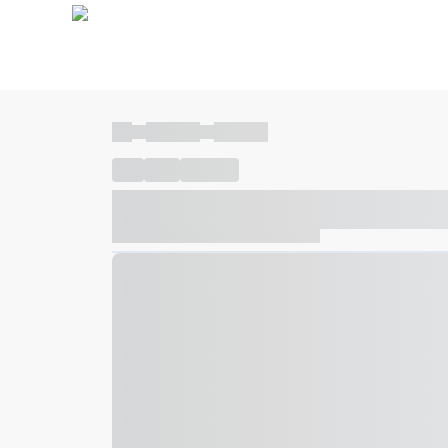
----
----- -----
----- -----
----
-----
---- ------
----- ----- -- ------ ---- ---- -- ---
----- ----- -- ------ ----- ----- -- ------